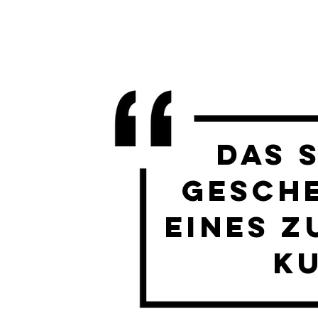
das 
gesche
eines 
k